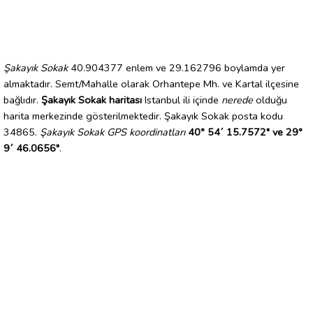
Şakayık Sokak
40.904377 enlem ve 29.162796 boylamda yer
almaktadır. Semt/Mahalle olarak Orhantepe Mh. ve Kartal ilçesine
bağlıdır.
Şakayık Sokak haritası
Istanbul ili içinde
nerede
olduğu
harita merkezinde gösterilmektedir. Şakayık Sokak posta kodu
34865.
Şakayık Sokak GPS koordinatları
40° 54´ 15.7572" ve 29°
9´ 46.0656"
.