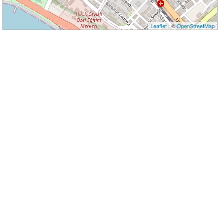
Leaflet
| ©
OpenStreetMap