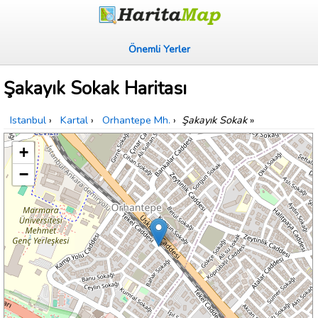
Önemli Yerler
Şakayık Sokak Haritası
Istanbul
›
Kartal
›
Orhantepe Mh.
›
Şakayık Sokak
»
+
−