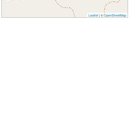
Leaflet
| ©
OpenStreetMap