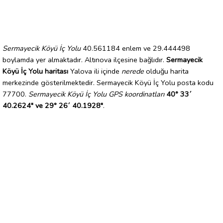
Sermayecik Köyü İç Yolu
40.561184 enlem ve 29.444498
boylamda yer almaktadır. Altınova ilçesine bağlıdır.
Sermayecik
Köyü İç Yolu haritası
Yalova ili içinde
nerede
olduğu harita
merkezinde gösterilmektedir. Sermayecik Köyü İç Yolu posta kodu
77700.
Sermayecik Köyü İç Yolu GPS koordinatları
40° 33´
40.2624" ve 29° 26´ 40.1928"
.