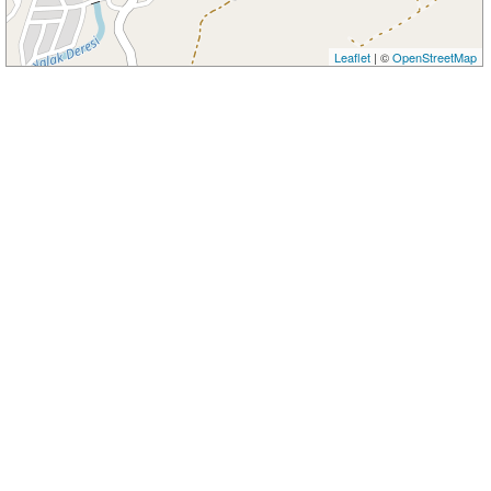
Leaflet
| ©
OpenStreetMap