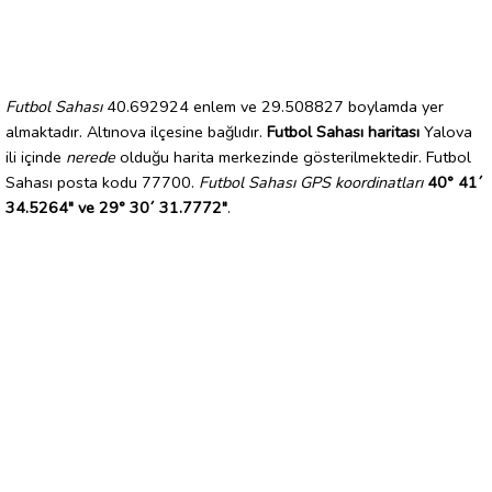
Futbol Sahası
40.692924 enlem ve 29.508827 boylamda yer
almaktadır. Altınova ilçesine bağlıdır.
Futbol Sahası haritası
Yalova
ili içinde
nerede
olduğu harita merkezinde gösterilmektedir. Futbol
Sahası posta kodu 77700.
Futbol Sahası GPS koordinatları
40° 41´
34.5264" ve 29° 30´ 31.7772"
.