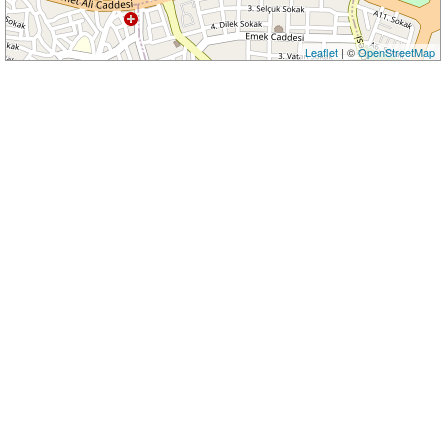
Leaflet
| ©
OpenStreetMap