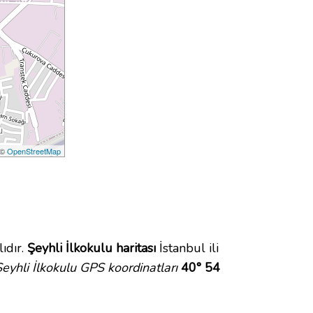
 ©
OpenStreetMap
ıdır.
Şeyhli İlkokulu haritası
İstanbul ili
eyhli İlkokulu GPS koordinatları
40° 54