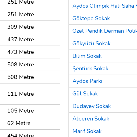
251 Metre
Aydos Olimpik Halı Saha 
251 Metre
Göktepe Sokak
309 Metre
Özel Pendik Derman Polikl
437 Metre
Gökyüzü Sokak
473 Metre
Bilim Sokak
508 Metre
Şentürk Sokak
508 Metre
Aydos Parkı
Gül Sokak
111 Metre
Dudayev Sokak
105 Metre
Alperen Sokak
62 Metre
Marif Sokak
454 Metre