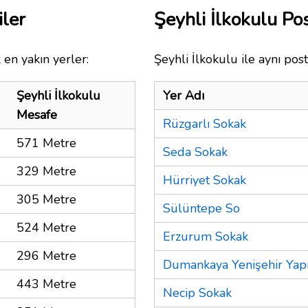
iler
Şeyhli İlkokulu P
 en yakın yerler:
Şeyhli İlkokulu ile aynı pos
Şeyhli İlkokulu
Yer Adı
Mesafe
Rüzgarlı Sokak
571 Metre
Seda Sokak
329 Metre
Hürriyet Sokak
305 Metre
Sülüntepe So
524 Metre
Erzurum Sokak
296 Metre
Dumankaya Yenişehir Yapı
443 Metre
Necip Sokak