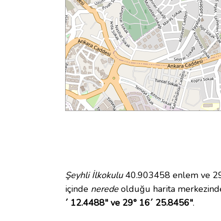
Şeyhli İlkokulu
40.903458 enlem ve 29.
içinde
nerede
olduğu harita merkezinde
´ 12.4488" ve 29° 16´ 25.8456"
.