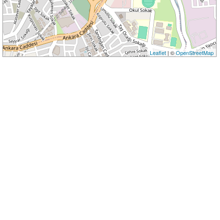
Leaflet
| ©
OpenStreetMap