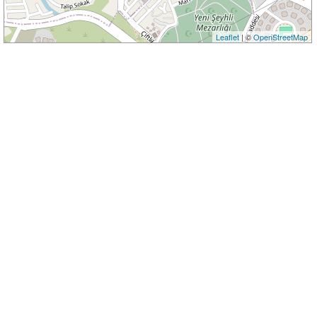
Leaflet
| ©
OpenStreetMap