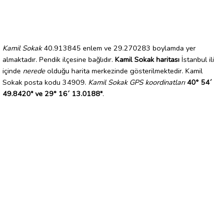
Kamil Sokak
40.913845 enlem ve 29.270283 boylamda yer
almaktadır. Pendik ilçesine bağlıdır.
Kamil Sokak haritası
İstanbul ili
içinde
nerede
olduğu harita merkezinde gösterilmektedir. Kamil
Sokak posta kodu 34909.
Kamil Sokak GPS koordinatları
40° 54´
49.8420" ve 29° 16´ 13.0188"
.