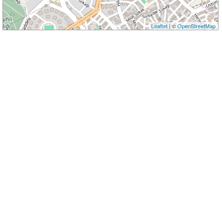
Leaflet
| ©
OpenStreetMap