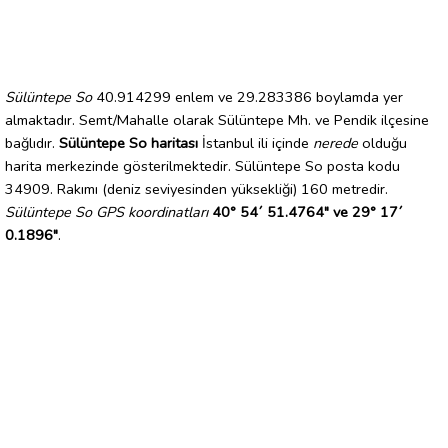
Sülüntepe So
40.914299 enlem ve 29.283386 boylamda yer
almaktadır. Semt/Mahalle olarak Sülüntepe Mh. ve Pendik ilçesine
bağlıdır.
Sülüntepe So haritası
İstanbul ili içinde
nerede
olduğu
harita merkezinde gösterilmektedir. Sülüntepe So posta kodu
34909. Rakımı (deniz seviyesinden yüksekliği) 160 metredir.
Sülüntepe So GPS koordinatları
40° 54´ 51.4764" ve 29° 17´
0.1896"
.