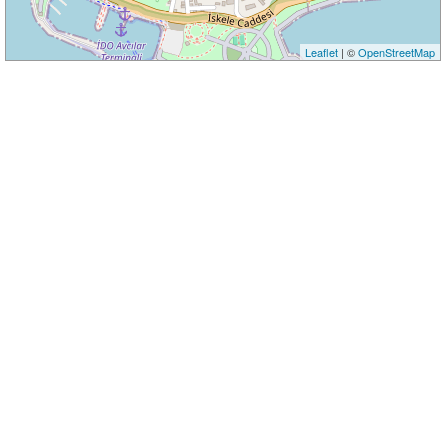
Leaflet
| ©
OpenStreetMap