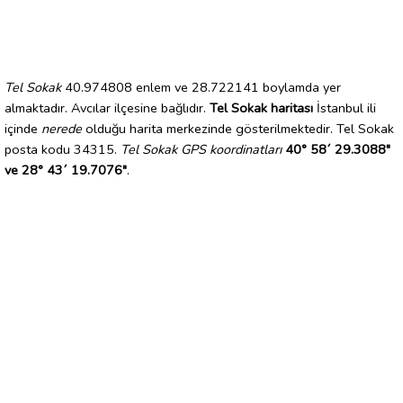
Tel Sokak
40.974808 enlem ve 28.722141 boylamda yer
almaktadır. Avcılar ilçesine bağlıdır.
Tel Sokak haritası
İstanbul ili
içinde
nerede
olduğu harita merkezinde gösterilmektedir. Tel Sokak
posta kodu 34315.
Tel Sokak GPS koordinatları
40° 58´ 29.3088"
ve 28° 43´ 19.7076"
.