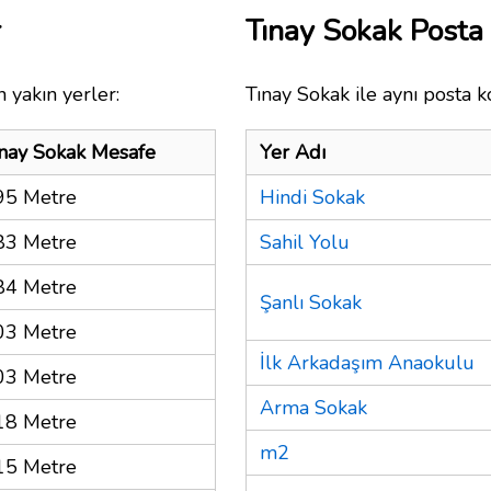
r
Tınay Sokak Post
 yakın yerler:
Tınay Sokak ile aynı posta k
ınay Sokak Mesafe
Yer Adı
95 Metre
Hindi Sokak
83 Metre
Sahil Yolu
84 Metre
Şanlı Sokak
03 Metre
İlk Arkadaşım Anaokulu
03 Metre
Arma Sokak
18 Metre
m2
15 Metre