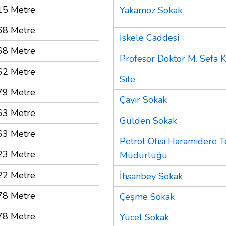
15 Metre
Yakamoz Sokak
68 Metre
İskele Caddesi
68 Metre
Profesör Doktor M. Sefa 
62 Metre
Site
79 Metre
Çayır Sokak
63 Metre
Gülden Sokak
63 Metre
Petrol Ofisi Haramidere T
23 Metre
Müdürlüğü
22 Metre
İhsanbey Sokak
78 Metre
Çeşme Sokak
78 Metre
Yücel Sokak