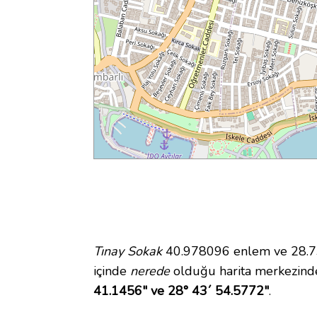
Tınay Sokak
40.978096 enlem ve 28.731
içinde
nerede
olduğu harita merkezinde
41.1456" ve 28° 43´ 54.5772"
.