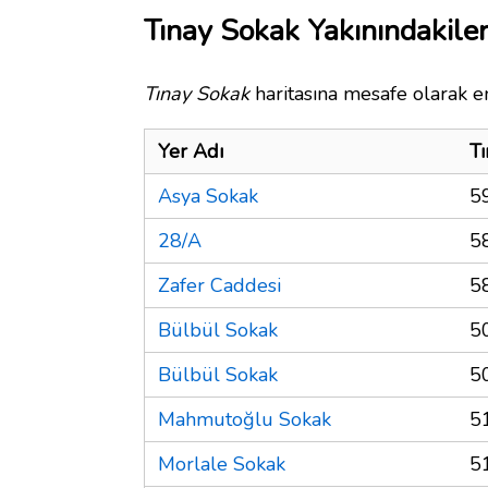
Tınay Sokak Yakınındakile
Tınay Sokak
haritasına mesafe olarak en
Yer Adı
T
Asya Sokak
5
28/A
5
Zafer Caddesi
5
Bülbül Sokak
5
Bülbül Sokak
5
Mahmutoğlu Sokak
5
Morlale Sokak
5