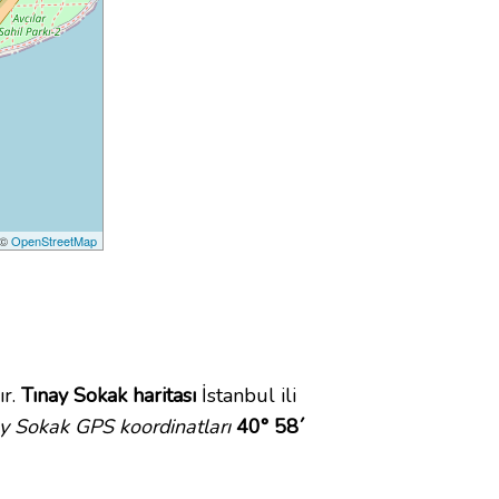
 ©
OpenStreetMap
ır.
Tınay Sokak haritası
İstanbul ili
y Sokak GPS koordinatları
40° 58´