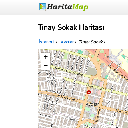
Tınay Sokak Haritası
İstanbul
›
Avcılar
›
Tınay Sokak
»
+
−