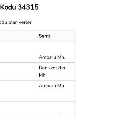
a Kodu 34315
odu olan yerler:
Semt
Ambarlı Mh.
Denızkoskler
Mh.
Ambarlı Mh.