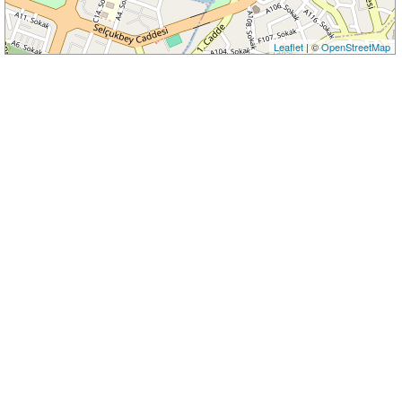
Leaflet
| ©
OpenStreetMap