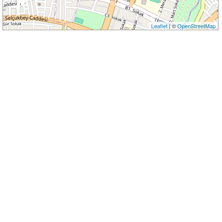
Leaflet
| ©
OpenStreetMap