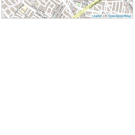
Leaflet
| ©
OpenStreetMap