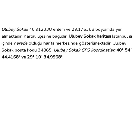
Ulubey Sokak
40.912338 enlem ve 29.176388 boylamda yer
almaktadır. Kartal ilçesine bağlıdır.
Ulubey Sokak haritası
İstanbul ili
içinde
nerede
olduğu harita merkezinde gösterilmektedir. Ulubey
Sokak posta kodu 34865.
Ulubey Sokak GPS koordinatları
40° 54´
44.4168" ve 29° 10´ 34.9968"
.