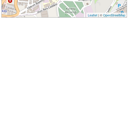
Leaflet
| ©
OpenStreetMap