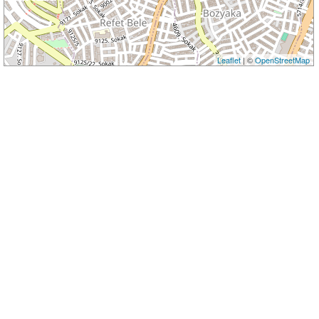
Leaflet
| ©
OpenStreetMap