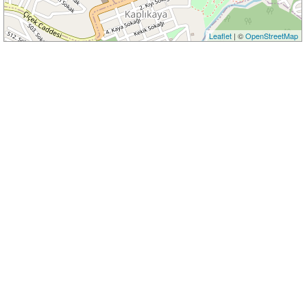
Leaflet
| ©
OpenStreetMap