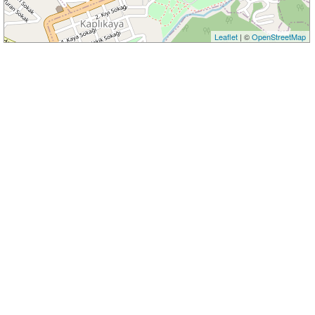
Leaflet
| ©
OpenStreetMap