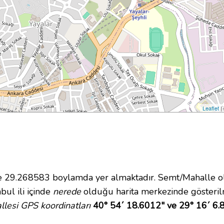
Leaflet
|
29.268583 boylamda yer almaktadır. Semt/Mahalle olar
bul ili içinde
nerede
olduğu harita merkezinde gösterilm
lesi GPS koordinatları
40° 54´ 18.6012" ve 29° 16´ 6.