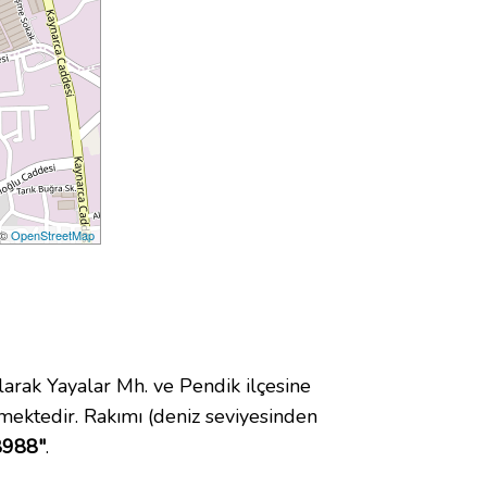
 ©
OpenStreetMap
ak Yayalar Mh. ve Pendik ilçesine
ektedir. Rakımı (deniz seviyesinden
8988"
.