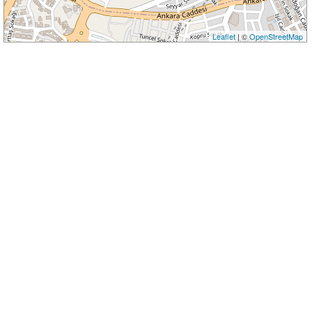
Leaflet
| ©
OpenStreetMap