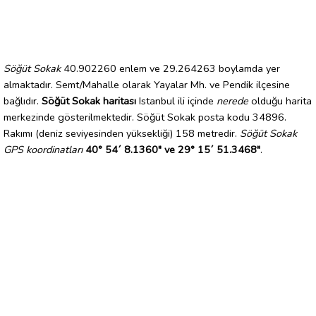
Söğüt Sokak
40.902260 enlem ve 29.264263 boylamda yer
almaktadır. Semt/Mahalle olarak Yayalar Mh. ve Pendik ilçesine
bağlıdır.
Söğüt Sokak haritası
Istanbul ili içinde
nerede
olduğu harita
merkezinde gösterilmektedir. Söğüt Sokak posta kodu 34896.
Rakımı (deniz seviyesinden yüksekliği) 158 metredir.
Söğüt Sokak
GPS koordinatları
40° 54´ 8.1360" ve 29° 15´ 51.3468"
.