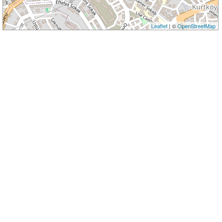
Leaflet
| ©
OpenStreetMap