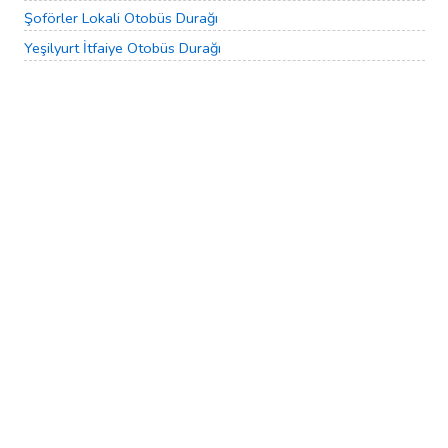
Şoförler Lokali Otobüs Durağı
Yeşilyurt İtfaiye Otobüs Durağı