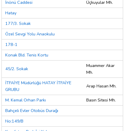
İnönü Caddesi
Üçkuyular Mh.
Hatay
177/3. Sokak
Özel Sevgi Yolu Anaokulu
178-1
Konak Bld. Tenis Kortu
Muammer Akar
45/2. Sokak
Mh.
İTFAİYE Müdürlüğü HATAY İTFAİYE
Arap Hasan Mh.
GRUBU
M. Kemal Orhan Parkı
Basın Sitesi Mh.
Bahçeli Evler Otobüs Durağı
No:149/B