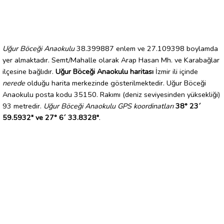
Uğur Böceği Anaokulu
38.399887 enlem ve 27.109398 boylamda
yer almaktadır. Semt/Mahalle olarak Arap Hasan Mh. ve Karabağlar
ilçesine bağlıdır.
Uğur Böceği Anaokulu haritası
İzmir ili içinde
nerede
olduğu harita merkezinde gösterilmektedir. Uğur Böceği
Anaokulu posta kodu 35150. Rakımı (deniz seviyesinden yüksekliği)
93 metredir.
Uğur Böceği Anaokulu GPS koordinatları
38° 23´
59.5932" ve 27° 6´ 33.8328"
.