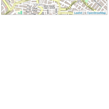
Leaflet
| ©
OpenStreetMap