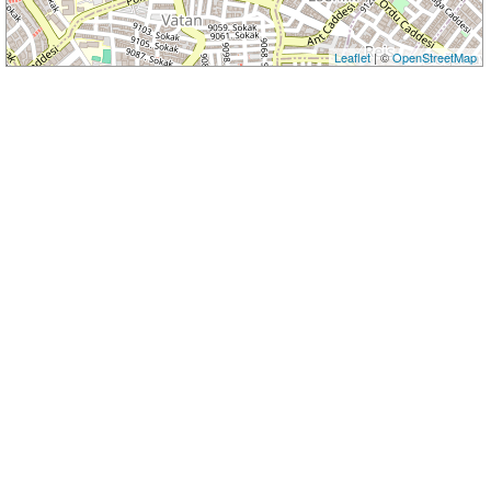
Leaflet
| ©
OpenStreetMap