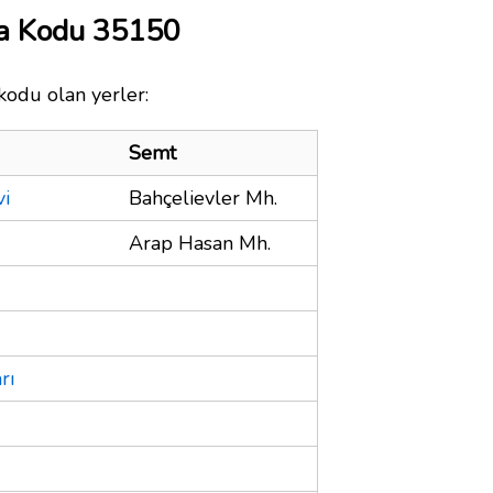
ta Kodu 35150
kodu olan yerler:
Semt
vi
Bahçelievler Mh.
Arap Hasan Mh.
rı