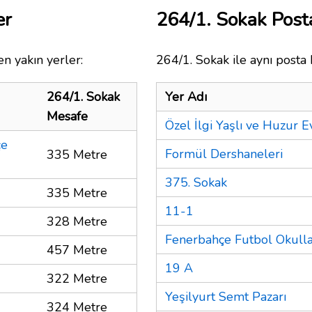
er
264/1. Sokak Pos
n yakın yerler:
264/1. Sokak ile aynı posta 
264/1. Sokak
Yer Adı
Mesafe
Özel İlgi Yaşlı ve Huzur E
çe
Formül Dershaneleri
335 Metre
375. Sokak
335 Metre
11-1
328 Metre
Fenerbahçe Futbol Okulla
457 Metre
19 A
322 Metre
Yeşilyurt Semt Pazarı
324 Metre