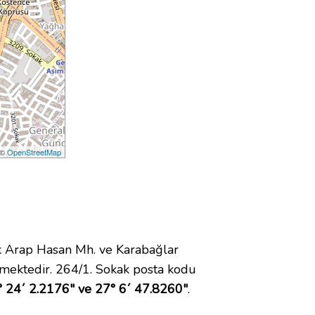
 ©
OpenStreetMap
 Arap Hasan Mh. ve Karabağlar
mektedir. 264/1. Sokak posta kodu
 24´ 2.2176" ve 27° 6´ 47.8260"
.