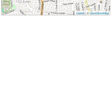
Leaflet
| ©
OpenStreetMap