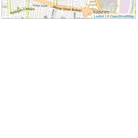
Leaflet
| ©
OpenStreetMap