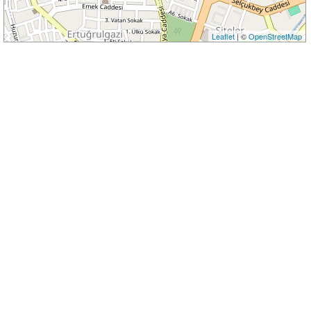
Leaflet
| ©
OpenStreetMap