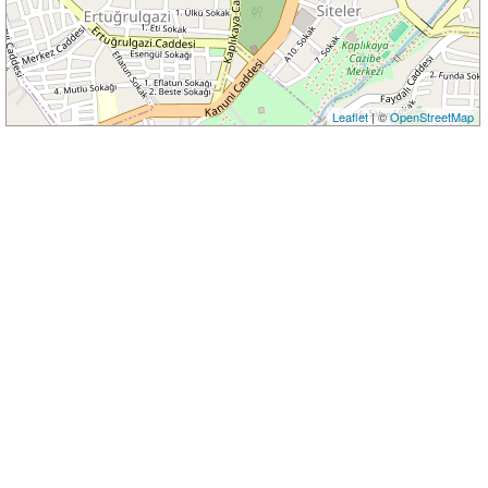
Leaflet
| ©
OpenStreetMap