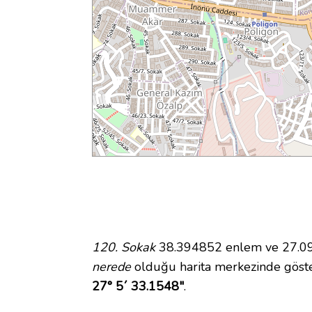
120. Sokak
38.394852 enlem ve 27.092
nerede
olduğu harita merkezinde göste
27° 5´ 33.1548"
.