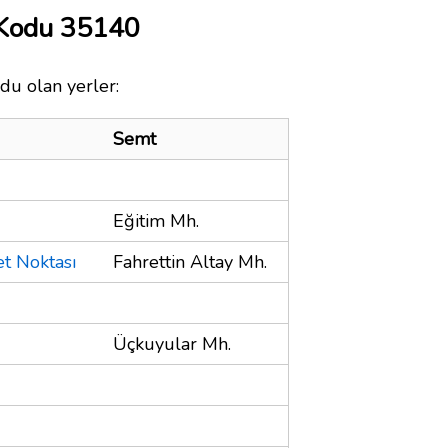
 Kodu 35140
du olan yerler:
Semt
Eğitim Mh.
et Noktası
Fahrettin Altay Mh.
Üçkuyular Mh.