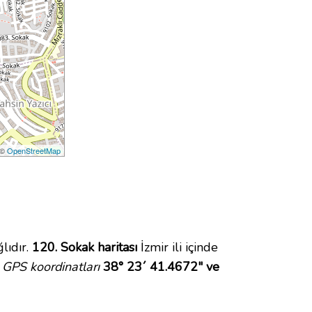
 ©
OpenStreetMap
lıdır.
120. Sokak haritası
İzmir ili içinde
GPS koordinatları
38° 23´ 41.4672" ve