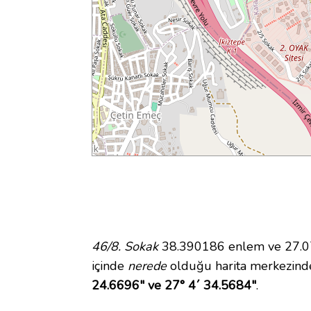
46/8. Sokak
38.390186 enlem ve 27.076
içinde
nerede
olduğu harita merkezinde
24.6696" ve 27° 4´ 34.5684"
.