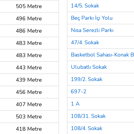
14/5. Sokak
505 Metre
Beç Parkı İçi Yolu
496 Metre
Nisa Serezli Parkı
486 Metre
47/4. Sokak
483 Metre
Basketbol Sahası-Konak B
483 Metre
Ulubatlı Sokak
443 Metre
199/2. Sokak
439 Metre
697-2
456 Metre
1 A
407 Metre
108/31. Sokak
503 Metre
108/4. Sokak
418 Metre