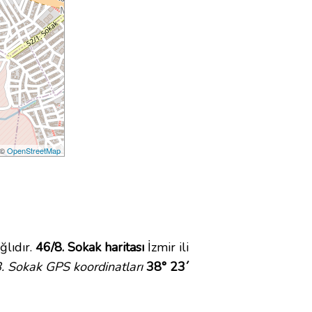
 ©
OpenStreetMap
lıdır.
46/8. Sokak haritası
İzmir ili
. Sokak GPS koordinatları
38° 23´