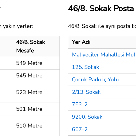
r
46/8. Sokak Post
 yakın yerler:
46/8. Sokak ile aynı posta k
46/8. Sokak
Yer Adı
Mesafe
Maliyeciler Mahallesi Muh
549 Metre
125. Sokak
545 Metre
Çocuk Parkı İç Yolu
2/13. Sokak
523 Metre
753-2
501 Metre
9200. Sokak
510 Metre
657-2