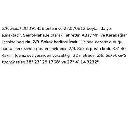
2/9. Sokak
38.391438 enlem ve 27.070812 boylamda yer
almaktadır. Semt/Mahalle olarak Fahrettin Altay Mh. ve Karabağlar
ilçesine bağlıdır.
2/9. Sokak haritası
İzmir ili içinde
nerede
olduğu
harita merkezinde gösterilmektedir. 2/9. Sokak posta kodu 35140.
Rakımı (deniz seviyesinden yüksekliği) 32 metredir.
2/9. Sokak GPS
koordinatları
38° 23´ 29.1768" ve 27° 4´ 14.9232"
.