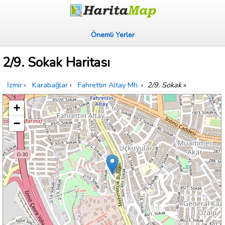
Önemli Yerler
2/9. Sokak Haritası
İzmir
›
Karabağlar
›
Fahrettin Altay Mh.
›
2/9. Sokak
»
+
−