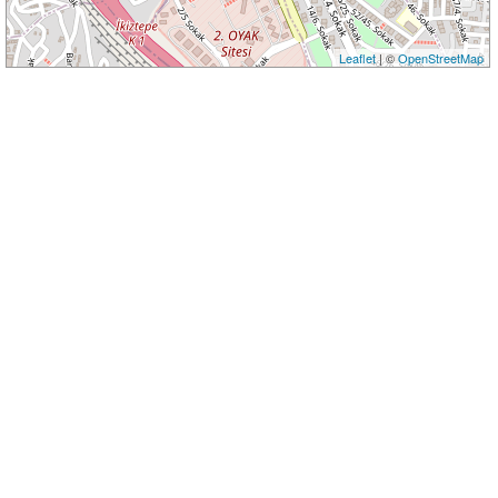
Leaflet
| ©
OpenStreetMap