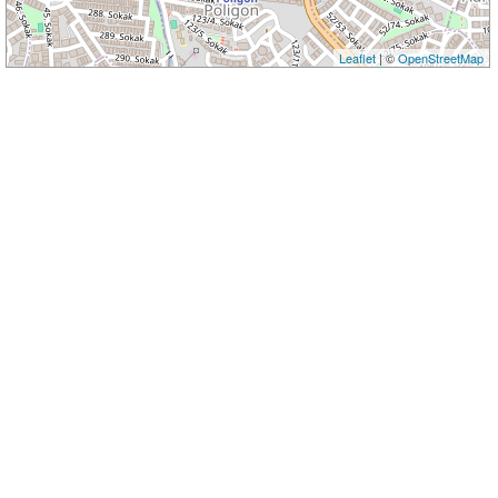
Leaflet
| ©
OpenStreetMap