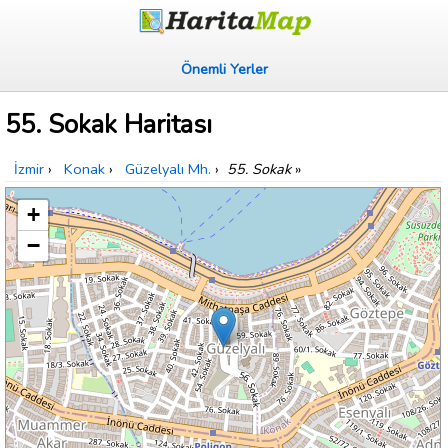
Önemli Yerler
55. Sokak Haritası
İzmir
›
Konak
›
Güzelyalı Mh.
›
55. Sokak
»
+
−