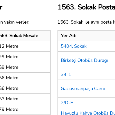
r
1563. Sokak Post
n yakın yerler:
1563. Sokak ile aynı posta 
563. Sokak Mesafe
Yer Adı
12 Metre
5404. Sokak
99 Metre
Birketçi Otobüs Durağı
89 Metre
34-1
86 Metre
86 Metre
Gaziosmanpaşa Cami
83 Metre
2/D-E
79 Metre
Havuzlu Kahve Otobüs Du