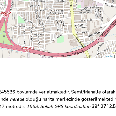
Leaflet
|
5586 boylamda yer almaktadır. Semt/Mahalle olarak D
içinde
nerede
olduğu harita merkezinde gösterilmektedir
 47 metredir.
1563. Sokak GPS koordinatları
38° 27´ 2.