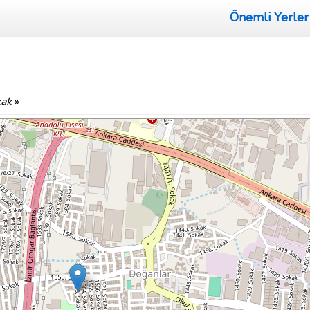
Önemli Yerler
kak
»