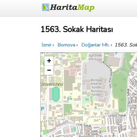
1563. Sokak Haritası
İzmir
›
Bornova
›
Doğanlar Mh.
›
1563. So
+
−