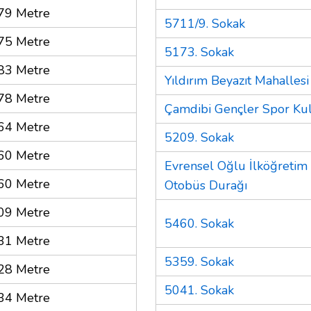
79 Metre
5711/9. Sokak
75 Metre
5173. Sokak
83 Metre
Yıldırım Beyazıt Mahallesi
78 Metre
Çamdibi Gençler Spor Ku
64 Metre
5209. Sokak
60 Metre
Evrensel Oğlu İlköğretim
60 Metre
Otobüs Durağı
09 Metre
5460. Sokak
31 Metre
5359. Sokak
28 Metre
5041. Sokak
34 Metre