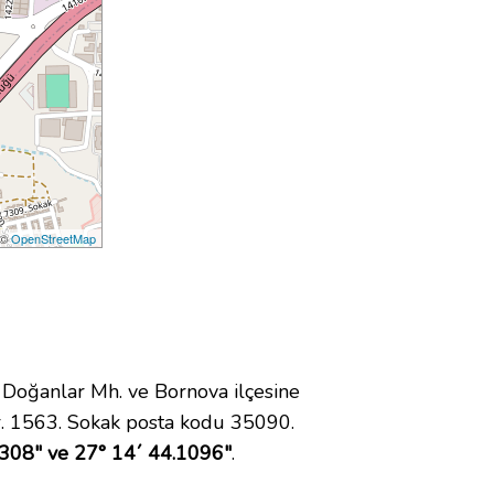
 ©
OpenStreetMap
oğanlar Mh. ve Bornova ilçesine
. 1563. Sokak posta kodu 35090.
5308" ve 27° 14´ 44.1096"
.