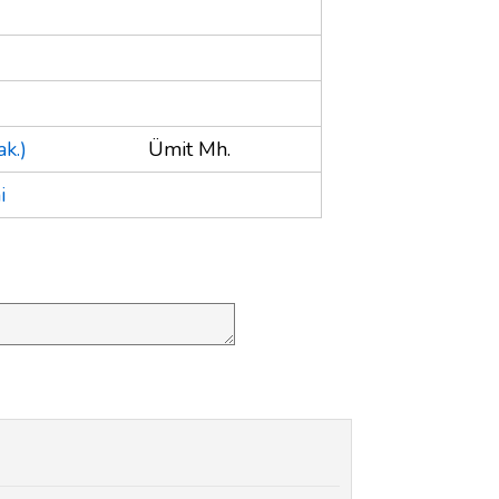
k.)
Ümit Mh.
i