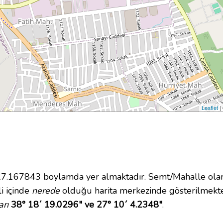
Leaflet
|
167843 boylamda yer almaktadır. Semt/Mahalle olarak
li içinde
nerede
olduğu harita merkezinde gösterilmekte
arı
38° 18´ 19.0296" ve 27° 10´ 4.2348"
.