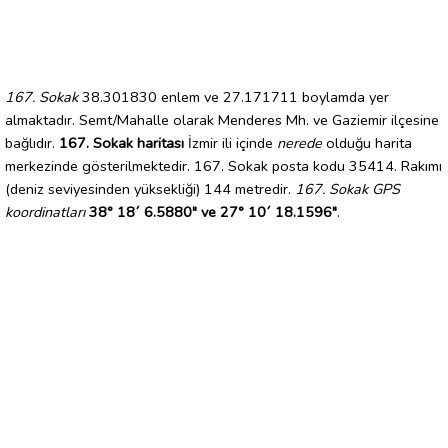
167. Sokak
38.301830 enlem ve 27.171711 boylamda yer
almaktadır. Semt/Mahalle olarak Menderes Mh. ve Gaziemir ilçesine
bağlıdır.
167. Sokak haritası
İzmir ili içinde
nerede
olduğu harita
merkezinde gösterilmektedir. 167. Sokak posta kodu 35414. Rakımı
(deniz seviyesinden yüksekliği) 144 metredir.
167. Sokak GPS
koordinatları
38° 18´ 6.5880" ve 27° 10´ 18.1596"
.