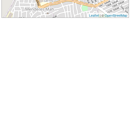
Leaflet
| ©
OpenStreetMap