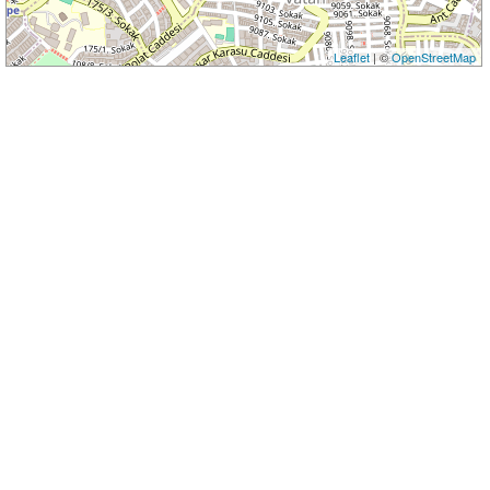
Leaflet
| ©
OpenStreetMap