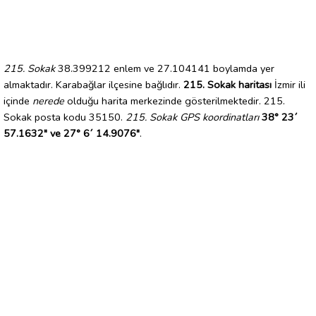
215. Sokak
38.399212 enlem ve 27.104141 boylamda yer
almaktadır. Karabağlar ilçesine bağlıdır.
215. Sokak haritası
İzmir ili
içinde
nerede
olduğu harita merkezinde gösterilmektedir. 215.
Sokak posta kodu 35150.
215. Sokak GPS koordinatları
38° 23´
57.1632" ve 27° 6´ 14.9076"
.