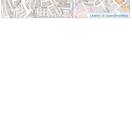
Leaflet
| ©
OpenStreetMap