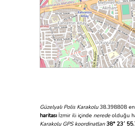
Güzelyalı Polis Karakolu
38.398808 enle
haritası
İzmir ili içinde
nerede
olduğu ha
Karakolu GPS koordinatları
38° 23´ 55