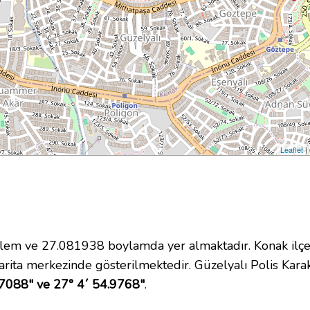
Leaflet
|
m ve 27.081938 boylamda yer almaktadır. Konak ilçes
rita merkezinde gösterilmektedir. Güzelyalı Polis Kar
.7088" ve 27° 4´ 54.9768"
.