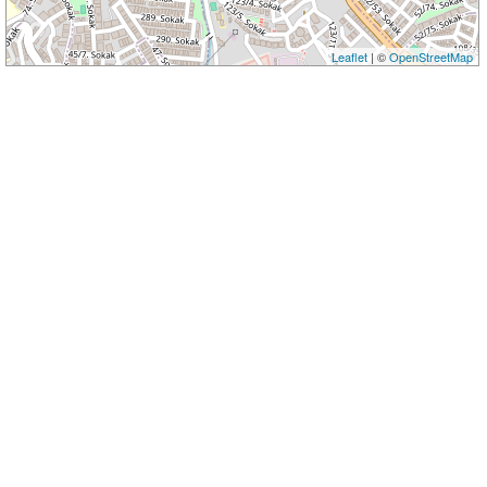
Leaflet
| ©
OpenStreetMap