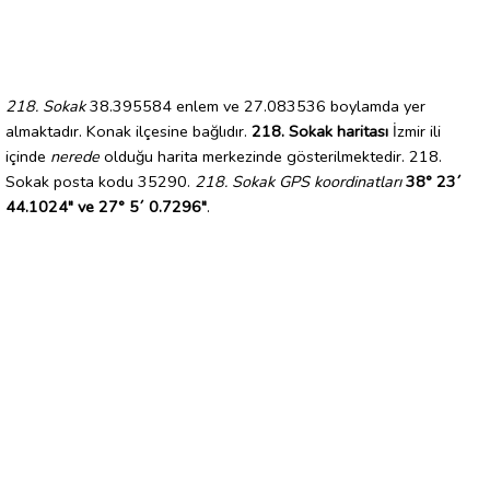
218. Sokak
38.395584 enlem ve 27.083536 boylamda yer
almaktadır. Konak ilçesine bağlıdır.
218. Sokak haritası
İzmir ili
içinde
nerede
olduğu harita merkezinde gösterilmektedir. 218.
Sokak posta kodu 35290.
218. Sokak GPS koordinatları
38° 23´
44.1024" ve 27° 5´ 0.7296"
.