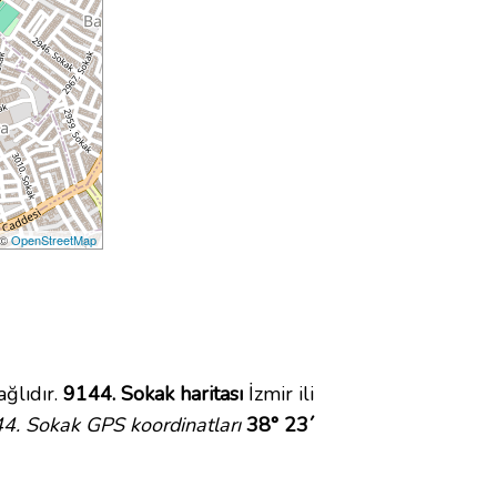
 ©
OpenStreetMap
ğlıdır.
9144. Sokak haritası
İzmir ili
4. Sokak GPS koordinatları
38° 23´