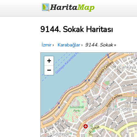
9144. Sokak Haritası
İzmir
›
Karabağlar
›
9144. Sokak
»
+
−