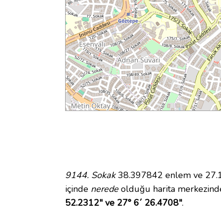
9144. Sokak
38.397842 enlem ve 27.10
içinde
nerede
olduğu harita merkezind
52.2312" ve 27° 6´ 26.4708"
.