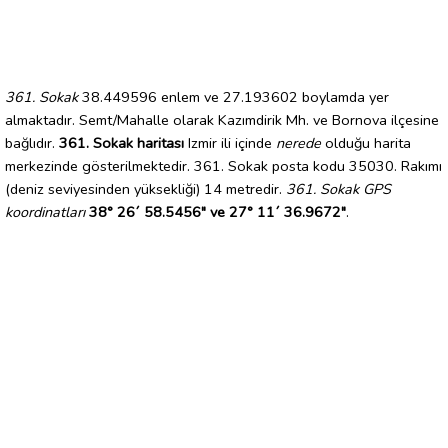
361. Sokak
38.449596 enlem ve 27.193602 boylamda yer
almaktadır. Semt/Mahalle olarak Kazımdirik Mh. ve Bornova ilçesine
bağlıdır.
361. Sokak haritası
Izmir ili içinde
nerede
olduğu harita
merkezinde gösterilmektedir. 361. Sokak posta kodu 35030. Rakımı
(deniz seviyesinden yüksekliği) 14 metredir.
361. Sokak GPS
koordinatları
38° 26´ 58.5456" ve 27° 11´ 36.9672"
.