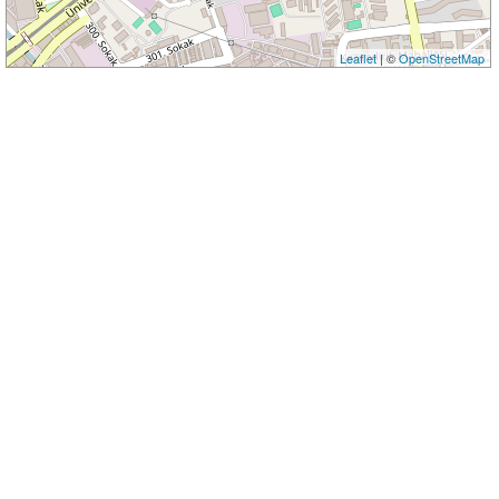
Leaflet
| ©
OpenStreetMap