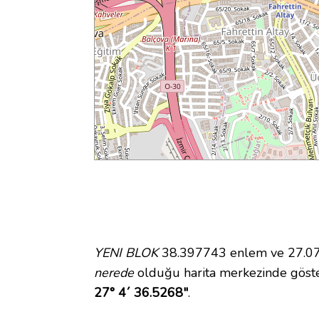
YENI BLOK
38.397743 enlem ve 27.076
nerede
olduğu harita merkezinde göst
27° 4´ 36.5268"
.