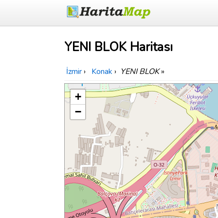
YENI BLOK Haritası
İzmir
›
Konak
›
YENI BLOK
»
+
−