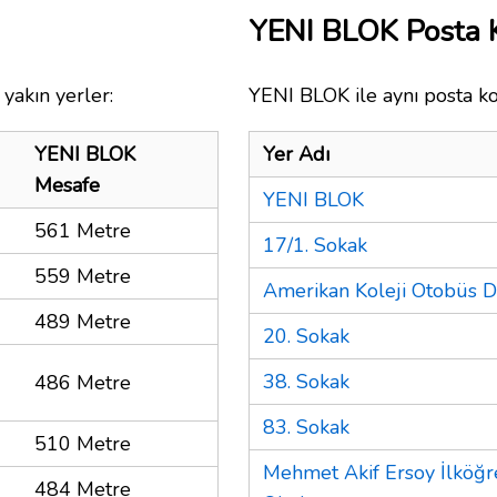
YENI BLOK Posta 
yakın yerler:
YENI BLOK ile aynı posta ko
YENI BLOK
Yer Adı
Mesafe
YENI BLOK
561 Metre
17/1. Sokak
559 Metre
Amerikan Koleji Otobüs D
489 Metre
20. Sokak
38. Sokak
486 Metre
83. Sokak
510 Metre
Mehmet Akif Ersoy İlköğr
484 Metre