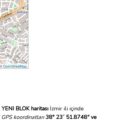
 ©
OpenStreetMap
.
YENI BLOK haritası
İzmir ili içinde
GPS koordinatları
38° 23´ 51.8748" ve