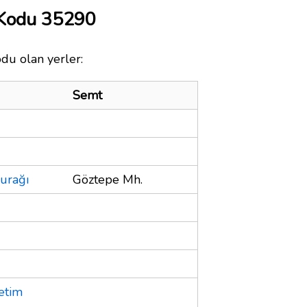
Kodu 35290
du olan yerler:
Semt
urağı
Göztepe Mh.
etim