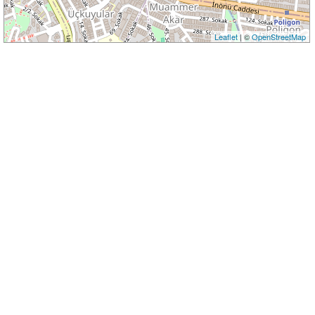
Leaflet
| ©
OpenStreetMap