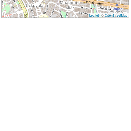
Leaflet
| ©
OpenStreetMap