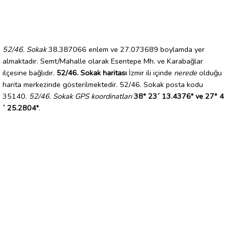
52/46. Sokak
38.387066 enlem ve 27.073689 boylamda yer
almaktadır. Semt/Mahalle olarak Esentepe Mh. ve Karabağlar
ilçesine bağlıdır.
52/46. Sokak haritası
İzmir ili içinde
nerede
olduğu
harita merkezinde gösterilmektedir. 52/46. Sokak posta kodu
35140.
52/46. Sokak GPS koordinatları
38° 23´ 13.4376" ve 27° 4
´ 25.2804"
.