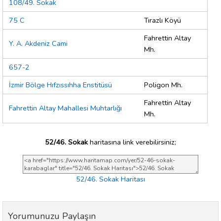
108/49. Sokak
75 C
Tırazlı Köyü
Fahrettin Altay
Y. A. Akdeniz Cami
Mh.
657-2
İzmir Bölge Hıfzıssıhha Enstitüsü
Poligon Mh.
Fahrettin Altay
Fahrettin Altay Mahallesi Muhtarlığı
Mh.
52/46. Sokak
haritasına link verebilirsiniz;
52/46. Sokak Haritası
Yorumunuzu Paylaşın