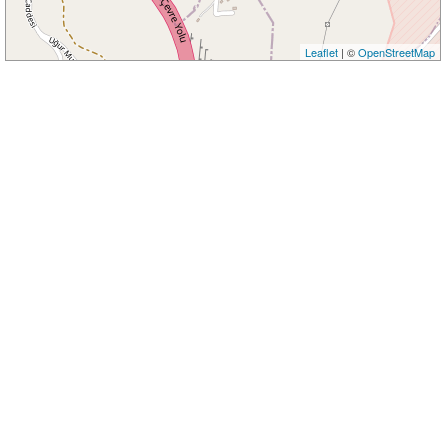
Leaflet
| ©
OpenStreetMap