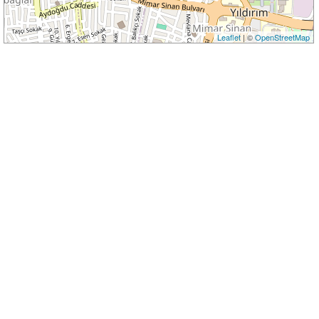
Leaflet
| ©
OpenStreetMap