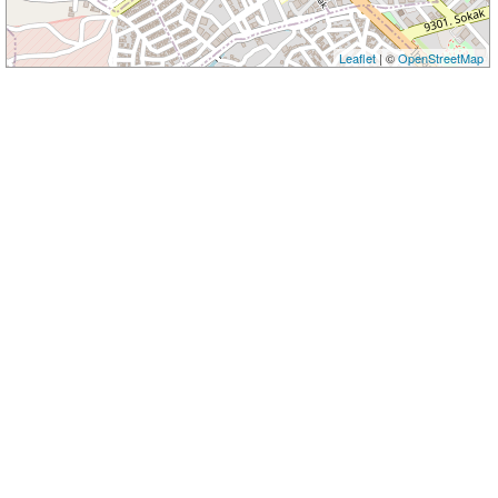
Leaflet
| ©
OpenStreetMap