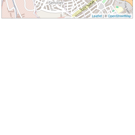
Leaflet
| ©
OpenStreetMap