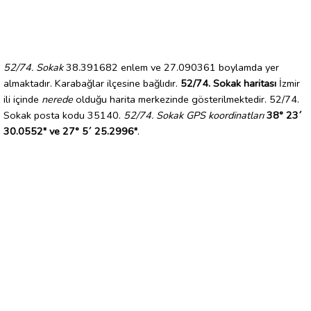
52/74. Sokak
38.391682 enlem ve 27.090361 boylamda yer
almaktadır. Karabağlar ilçesine bağlıdır.
52/74. Sokak haritası
İzmir
ili içinde
nerede
olduğu harita merkezinde gösterilmektedir. 52/74.
Sokak posta kodu 35140.
52/74. Sokak GPS koordinatları
38° 23´
30.0552" ve 27° 5´ 25.2996"
.