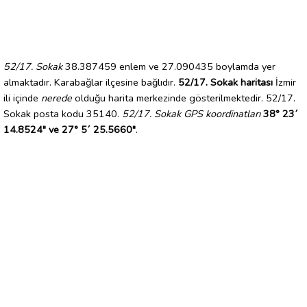
52/17. Sokak
38.387459 enlem ve 27.090435 boylamda yer
almaktadır. Karabağlar ilçesine bağlıdır.
52/17. Sokak haritası
İzmir
ili içinde
nerede
olduğu harita merkezinde gösterilmektedir. 52/17.
Sokak posta kodu 35140.
52/17. Sokak GPS koordinatları
38° 23´
14.8524" ve 27° 5´ 25.5660"
.