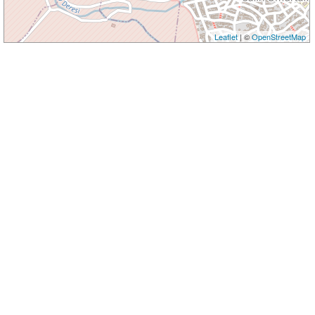
Leaflet
| ©
OpenStreetMap