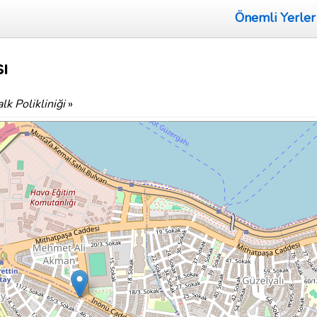
Önemli Yerler
sı
lk Polikliniği
»