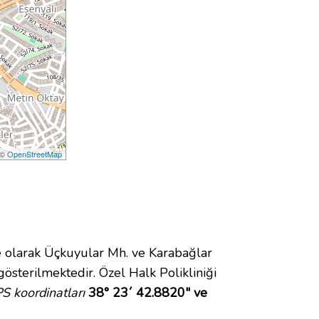
 ©
OpenStreetMap
olarak Üçkuyular Mh. ve Karabağlar
sterilmektedir. Özel Halk Polikliniği
PS koordinatları
38° 23´ 42.8820" ve