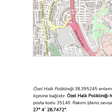
Özel Halk Polikliniği
38.395245 enlem v
ilçesine bağlıdır.
Özel Halk Polikliniği h
posta kodu 35140. Rakımı (deniz seviy
27° 4´ 28.7472"
.