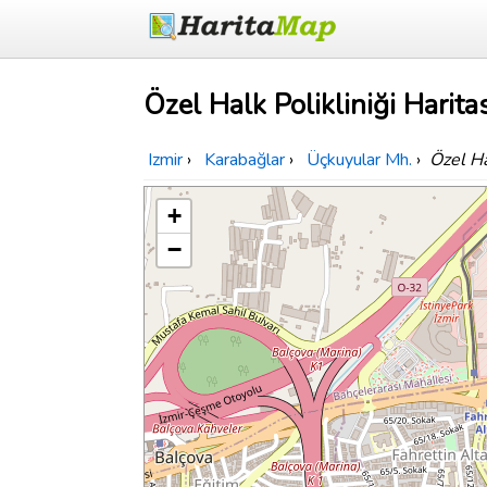
Özel Halk Polikliniği Harita
Izmir
›
Karabağlar
›
Üçkuyular Mh.
›
Özel Ha
+
−