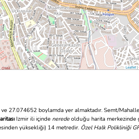
Leaflet
|
e 27.074652 boylamda yer almaktadır. Semt/Mahalle 
aritası
Izmir ili içinde
nerede
olduğu harita merkezinde gö
esinden yüksekliği) 14 metredir.
Özel Halk Polikliniği G